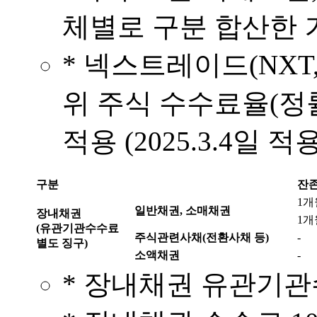
체별로 구분 합산한 
* 넥스트레이드(NX
위 주식 수수료율(정률
적용 (2025.3.4일 적용
구분
잔
1개
일반채권, 소매채권
장내채권
1개
(유관기관수수료
주식관련사채(전환사채 등)
-
별도 징구)
소액채권
-
* 장내채권 유관기관수수