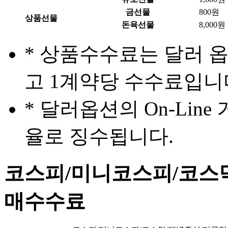
금선물
800원
상품선물
돈육선물
8,000원
* 상품수수료는 달러 옵
고 1계약당 수수료입니
* 달러옵션의 On-Li
율로 징수됩니다.
코스피/미니코스피/코스닥
매수수료