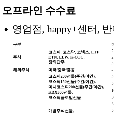
오프라인 수수료
영업점, happy+센터,
구분
코스피, 코스닥, 코넥스, ETF
주식
ETN, ELW, K-OTC,
장외단주
해외주식
미국/중국/홍콩
-
코스피200선물(주간/야간),
코스닥150선물(주간/야간),
미니코스피200선물(주간/야간),
KRX300선물,
코스닥글로벌선물
개별주식선물,