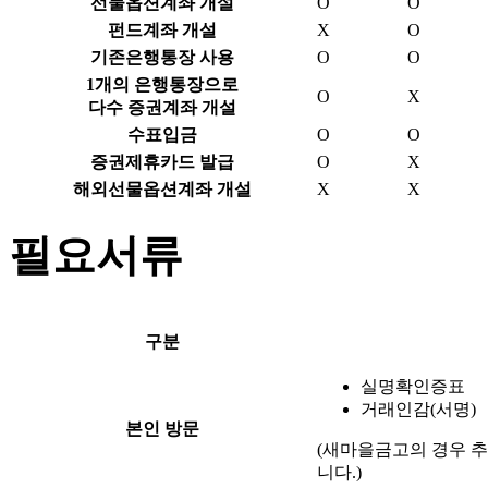
선물옵션계좌 개설
O
O
펀드계좌 개설
X
O
기존은행통장 사용
O
O
1개의 은행통장으로
O
X
다수 증권계좌 개설
수표입금
O
O
증권제휴카드 발급
O
X
해외선물옵션계좌 개설
X
X
필요서류
구분
실명확인증표
거래인감(서명)
본인 방문
(새마을금고의 경우 추
니다.)