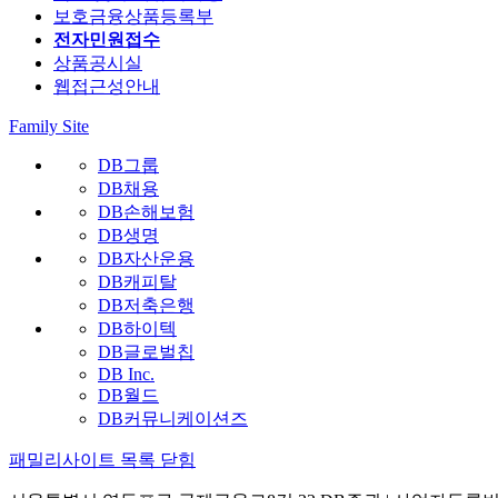
보호금융상품등록부
전자민원접수
상품공시실
웹접근성안내
Family Site
DB그룹
DB채용
DB손해보험
DB생명
DB자산운용
DB캐피탈
DB저축은행
DB하이텍
DB글로벌칩
DB Inc.
DB월드
DB커뮤니케이션즈
패밀리사이트 목록 닫힘